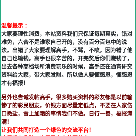
温馨提示 ：
大家要理性消费，本站资料我们只保证每期真实，错对
难免，六合不是谁家自己开的，没有百分百包中的说
法。出错了大家要理解高手，不骂，不喷，因为错了他
自己也输钱。高手也很辛苦的，开完奖后你们赚钱了，
出去各种高档场所消费玩乐的时候，高手还在通宵研究
资料给大家，带大家发财。所以做人要懂感恩，懂感恩
才有福报！
另外也告诫发帖高手，很多购买资料的彩友都是以前输
惨了的彩民朋友，价钱方面尽量定低点，不要在人家伤
口撒盐，雪上加霜的事情我们不做。日行一善，福报满
满！
让我们共同打造一个绿色的交流平台！