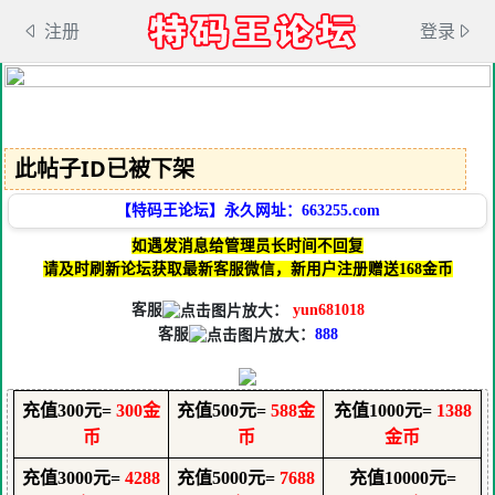
注册
登录
此帖子ID已被下架
【特码王论坛】永久网址：663255.com
如遇发消息给管理员长时间不回复
请及时刷新论坛获取最新客服微信，新用户注册赠送168金币
客服
：
yun681018
客服
：
888
充值300元=
300
金
充值500元=
588金
充值1000元=
1388
币
币
金币
充值3000元=
4288
充值5000元=
7688
充值10000元=