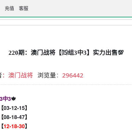
3255.com
充值
客服
220期：澳门战将【⒂组3中3】实力出售💯
者
：澳门战将
浏览量
：
296442
3中3
🍁
【03-12-15】
【08-18-47】
】【
12-18-30
】